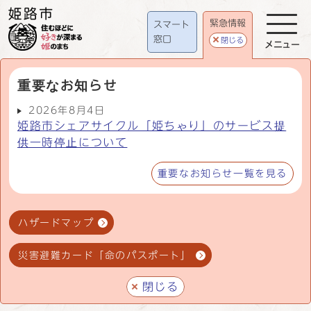
緊急情報
スマート
窓口
閉じる
メニュー
重要なお知らせ
2026年8月4日
姫路市シェアサイクル「姫ちゃり」のサービス提
供一時停止について
重要なお知らせ一覧を見る
ハザードマップ
災害避難カード「命のパスポート」
閉じる