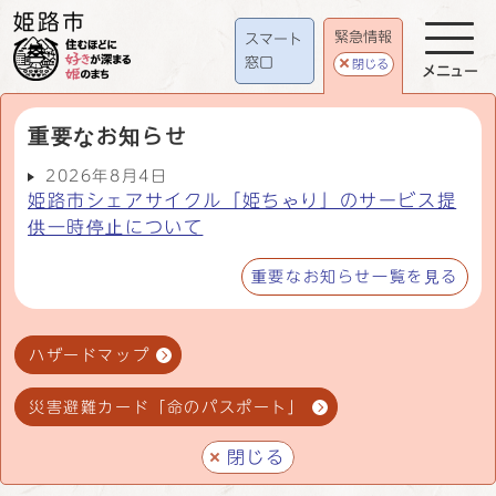
緊急情報
スマート
窓口
閉じる
メニュー
重要なお知らせ
2026年8月4日
姫路市シェアサイクル「姫ちゃり」のサービス提
供一時停止について
重要なお知らせ一覧を見る
ハザードマップ
災害避難カード「命のパスポート」
閉じる