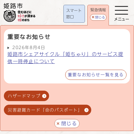
緊急情報
スマート
窓口
閉じる
メニュー
重要なお知らせ
2026年8月4日
姫路市シェアサイクル「姫ちゃり」のサービス提
供一時停止について
重要なお知らせ一覧を見る
ハザードマップ
災害避難カード「命のパスポート」
閉じる