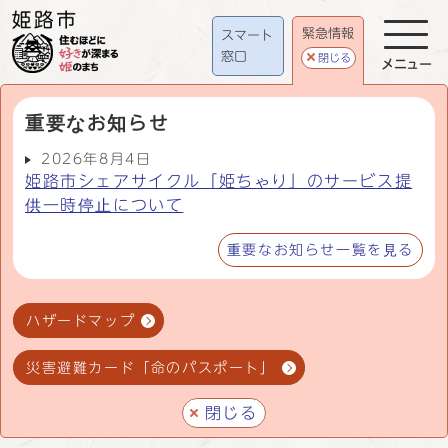
緊急情報
スマート
窓口
閉じる
メニュー
重要なお知らせ
2026年8月4日
姫路市シェアサイクル「姫ちゃり」のサービス提
供一時停止について
重要なお知らせ一覧を見る
ハザードマップ
災害避難カード「命のパスポート」
閉じる