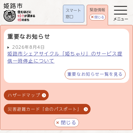
緊急情報
スマート
窓口
閉じる
メニュー
重要なお知らせ
2026年8月4日
姫路市シェアサイクル「姫ちゃり」のサービス提
供一時停止について
重要なお知らせ一覧を見る
ハザードマップ
災害避難カード「命のパスポート」
閉じる