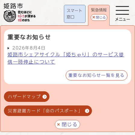
緊急情報
スマート
窓口
閉じる
メニュー
重要なお知らせ
2026年8月4日
姫路市シェアサイクル「姫ちゃり」のサービス提
供一時停止について
重要なお知らせ一覧を見る
ハザードマップ
災害避難カード「命のパスポート」
閉じる