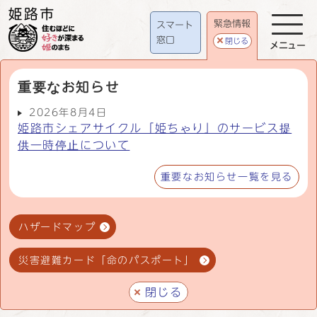
緊急情報
スマート
窓口
閉じる
メニュー
重要なお知らせ
2026年8月4日
姫路市シェアサイクル「姫ちゃり」のサービス提
供一時停止について
重要なお知らせ一覧を見る
ハザードマップ
災害避難カード「命のパスポート」
閉じる