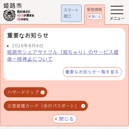
緊急情報
スマート
窓口
閉じる
メニュー
重要なお知らせ
2026年8月4日
姫路市シェアサイクル「姫ちゃり」のサービス提
供一時停止について
重要なお知らせ一覧を見る
ハザードマップ
災害避難カード「命のパスポート」
閉じる