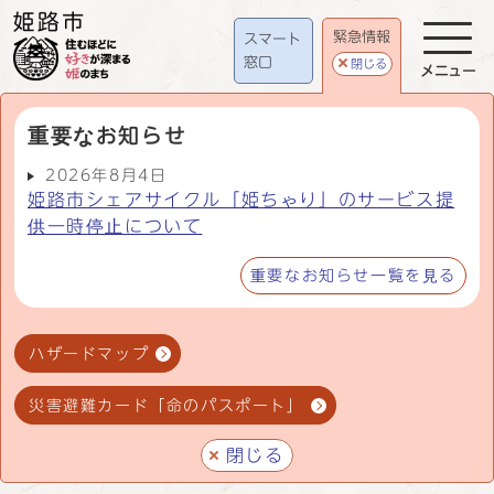
緊急情報
スマート
窓口
閉じる
メニュー
重要なお知らせ
2026年8月4日
姫路市シェアサイクル「姫ちゃり」のサービス提
供一時停止について
重要なお知らせ一覧を見る
ハザードマップ
災害避難カード「命のパスポート」
閉じる