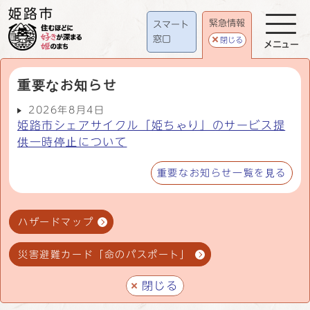
緊急情報
スマート
窓口
閉じる
メニュー
重要なお知らせ
2026年8月4日
姫路市シェアサイクル「姫ちゃり」のサービス提
供一時停止について
重要なお知らせ一覧を見る
ハザードマップ
災害避難カード「命のパスポート」
閉じる