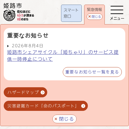
緊急情報
スマート
窓口
閉じる
メニュー
重要なお知らせ
2026年8月4日
姫路市シェアサイクル「姫ちゃり」のサービス提
供一時停止について
重要なお知らせ一覧を見る
ハザードマップ
災害避難カード「命のパスポート」
閉じる