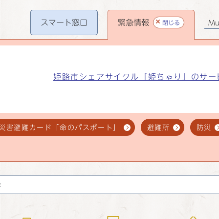
スマート
窓口
緊急情報
閉じる
Mul
姫路市シェアサイクル「姫ちゃり」のサー
災害避難カード「命のパスポート」
避難所
防災