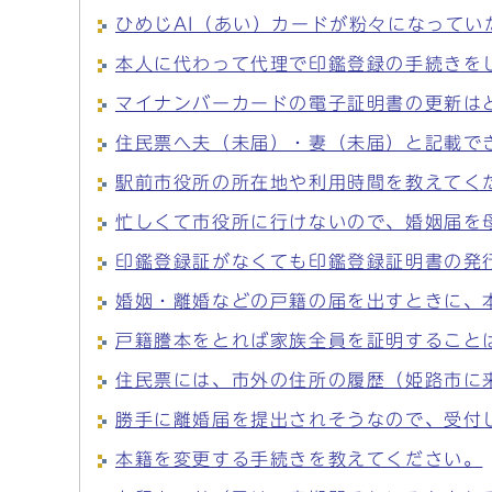
ひめじAI（あい）カードが粉々になってい
本人に代わって代理で印鑑登録の手続きを
マイナンバーカードの電子証明書の更新は
住民票へ夫（未届）・妻（未届）と記載で
駅前市役所の所在地や利用時間を教えてく
忙しくて市役所に行けないので、婚姻届を
印鑑登録証がなくても印鑑登録証明書の発
婚姻・離婚などの戸籍の届を出すときに、
戸籍謄本をとれば家族全員を証明すること
住民票には、市外の住所の履歴（姫路市に
勝手に離婚届を提出されそうなので、受付
本籍を変更する手続きを教えてください。