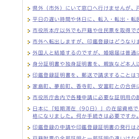
県外（市外）にいて窓口へ行けませんが、
平日の遅い時間や休日に、転入・転出・転
市役所本庁以外でも戸籍や住民票を取得で
市外へ転出しますが、印鑑登録はどうなり
外国人と結婚するのですが、婚姻届は普通
身分証明書や独身証明書を、親族など本人
印鑑登録証明書を、郵送で請求することは
家島町、夢前町、香寺町、安富町との合併
市役所庁舎内で各種申請に必要な証明用の
日本に「短期滞在（90日）」の在留資格
格になりました。何か手続きは必要ですか
印鑑登録の申請や印鑑登録証明書の発行は
戸籍附票の全部証明と一部証明の違いはな