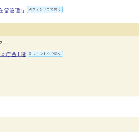
別ウィンドウで開く
在留管理庁
ター
 本庁舎1階
別ウィンドウで開く