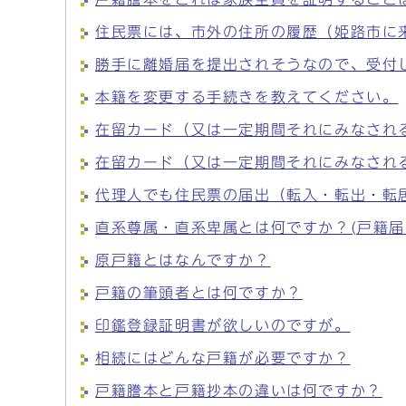
住民票には、市外の住所の履歴（姫路市に
勝手に離婚届を提出されそうなので、受付
本籍を変更する手続きを教えてください。
在留カード（又は一定期間それにみなされ
在留カード（又は一定期間それにみなされ
代理人でも住民票の届出（転入・転出・転
直系尊属・直系卑属とは何ですか？(戸籍
原戸籍とはなんですか？
戸籍の筆頭者とは何ですか？
印鑑登録証明書が欲しいのですが。
相続にはどんな戸籍が必要ですか？
戸籍謄本と戸籍抄本の違いは何ですか？