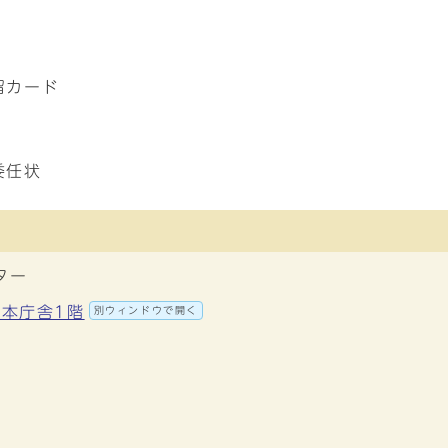
留カード
委任状
ター
 本庁舎1階
別ウィンドウで開く