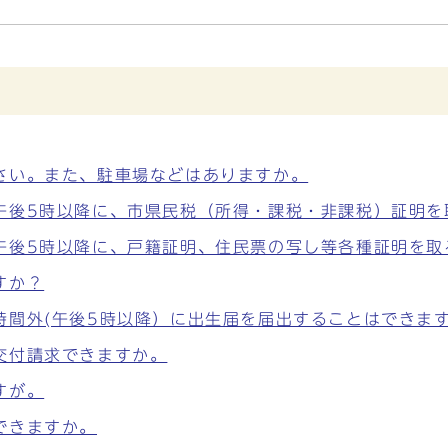
さい。また、駐車場などはありますか。
午後5時以降に、市県民税（所得・課税・非課税）証明を
午後5時以降に、戸籍証明、住民票の写し等各種証明を取
すか？
時間外(午後5時以降）に出生届を届出することはできま
交付請求できますか。
すが。
できますか。