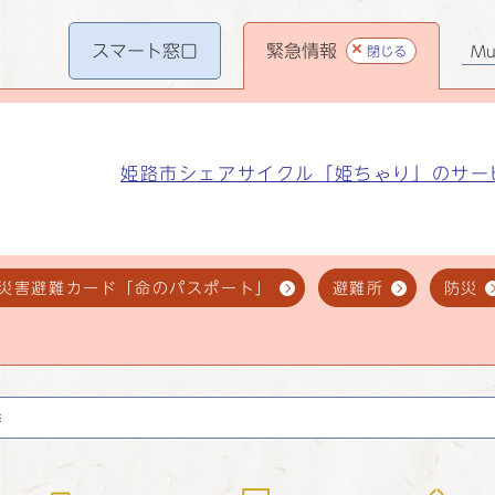
スマート
窓口
緊急情報
閉じる
Mul
姫路市シェアサイクル「姫ちゃり」のサー
災害避難カード「命のパスポート」
避難所
防災