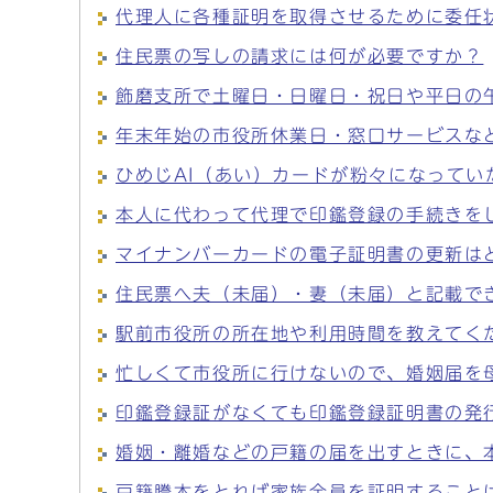
代理人に各種証明を取得させるために委任
住民票の写しの請求には何が必要ですか？
飾磨支所で土曜日・日曜日・祝日や平日の
年末年始の市役所休業日・窓口サービスな
ひめじAI（あい）カードが粉々になってい
本人に代わって代理で印鑑登録の手続きを
マイナンバーカードの電子証明書の更新は
住民票へ夫（未届）・妻（未届）と記載で
駅前市役所の所在地や利用時間を教えてく
忙しくて市役所に行けないので、婚姻届を
印鑑登録証がなくても印鑑登録証明書の発
婚姻・離婚などの戸籍の届を出すときに、
戸籍謄本をとれば家族全員を証明すること