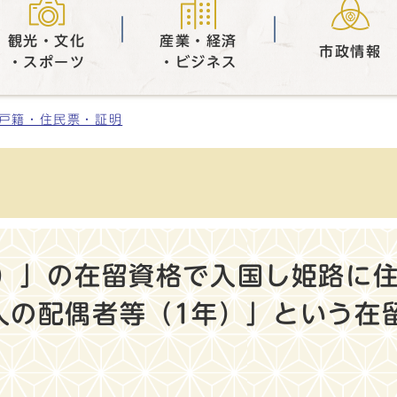
観光・文化
産業・経済
市政情報
・スポーツ
・ビジネス
戸籍・住民票・証明
日）」の在留資格で入国し姫路に
人の配偶者等（1年）」という在