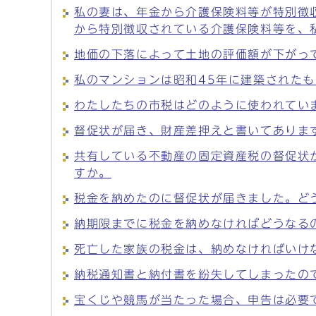
私の妻は、年金から介護保険料等が特別徴
から特別徴収されている介護保険料等を、
地価の下落によって土地の評価額が下がっ
私のマンションは昭和45年に建築された
わたしたちの市税はどのように使われてい
督促状が届き、財産差押えと書いてありま
共有している不動産の固定資産税の督促状
すか。
税金を納めたのに督促状が届きました。ど
納期限までに税金を納めなければどうなる
死亡した家族の税金は、納めなければいけ
納税通知書と納付書を紛失してしまったの
宝くじや競馬が当たった場合、申告は必要