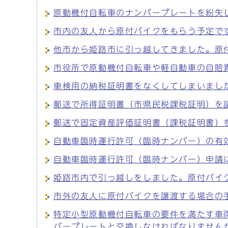
原動機付自転車のナンバープレートを紛失
市内の友人から原付バイクをもらう予定で
他市から姫路市に引っ越してきました。原
市役所で原動機付自転車や軽自動車の自賠
車検用の納税証明書をなくしてしまいまし
郵送で所得証明書（市県民税課税証明）を
郵送で固定資産評価証明書（課税証明書）
自動車臨時運行許可（臨時ナンバー）の有
自動車臨時運行許可（臨時ナンバー）申請
姫路市内で引っ越しをしました。原付バイ
市外の友人に原付バイクを譲渡する場合の
特定小型原動機付自転車の要件を満たす車
バープレートと交換しなければなりません