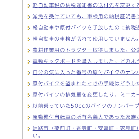
軽自動車税の納税通知書の送付先を変更す
減免を受けていても、車検用の納税証明書
軽自動車や原付バイクを手放したのに納税
軽自動車の車検が切れて使用していません
農耕作業用のトラクター取得しました。公
電動キックボードを購入しました。どのよ
自分の気に入った番号の原付バイクのナン
原付バイクを盗まれたときの手続はどうし
原付バイクの排気量を変更したり、ミニカ
以前乗っていた50ccのバイクのナンバー
原動機付自転車の所有名義人であった家族
姫路市（夢前町・香寺町・安富町・家島町
い。