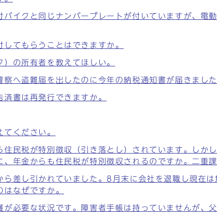
付バイクと同じナンバープレートが付いていますが、電
付してもらうことはできますか。
ク）の所有者を教えてほしい。
警察へ盗難届を出したのに今年の納税通知書が届きまし
告済書は再発行できますか。
えてください。
ら住民税が特別徴収（引き落とし）されています。しか
に、年金からも住民税が特別徴収されるのですか。二重
から差し引かれていました。8月末に会社を退職し現在は
のはなぜですか。
護が必要な状況です。障害者手帳は持っていませんが、