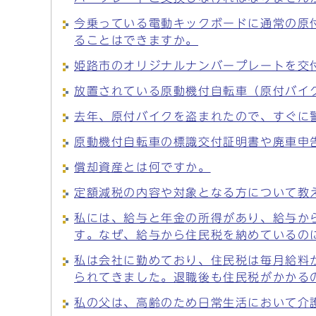
今乗っている電動キックボードに通常の原
ることはできますか。
姫路市のオリジナルナンバープレートを交
放置されている原動機付自転車（原付バイ
去年、原付バイクを盗まれたので、すぐに
原動機付自転車の標識交付証明書や廃車申
償却資産とは何ですか。
定額減税の内容や対象となる方について教
私には、給与と年金の所得があり、給与か
す。なぜ、給与から住民税を納めているの
私は会社に勤めており、住民税は毎月給料
られてきました。退職後も住民税がかかる
私の父は、高齢のため日常生活において介