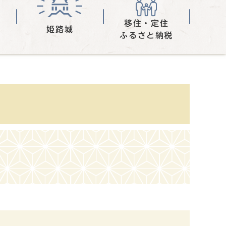
移住・定住
姫路城
ふるさと納税