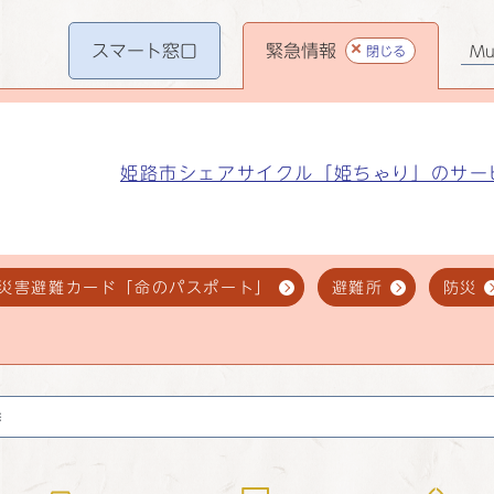
スマート
窓口
緊急情報
閉じる
Mul
姫路市シェアサイクル「姫ちゃり」のサー
災害避難カード「命のパスポート」
避難所
防災