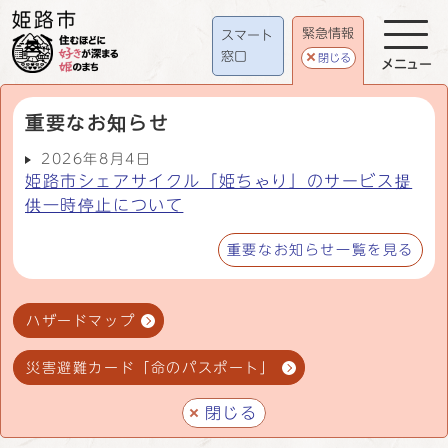
緊急情報
スマート
窓口
閉じる
メニュー
重要なお知らせ
2026年8月4日
姫路市シェアサイクル「姫ちゃり」のサービス提
供一時停止について
重要なお知らせ一覧を見る
ハザードマップ
災害避難カード「命のパスポート」
閉じる