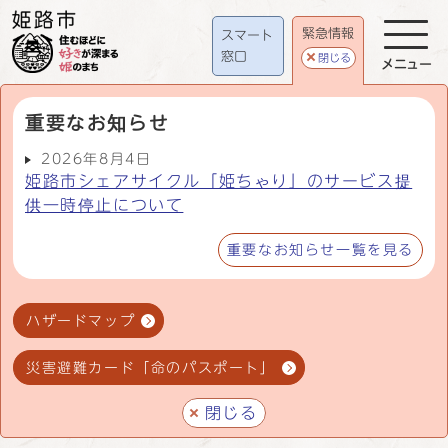
緊急情報
スマート
窓口
閉じる
メニュー
重要なお知らせ
2026年8月4日
姫路市シェアサイクル「姫ちゃり」のサービス提
供一時停止について
重要なお知らせ一覧を見る
ハザードマップ
災害避難カード「命のパスポート」
閉じる