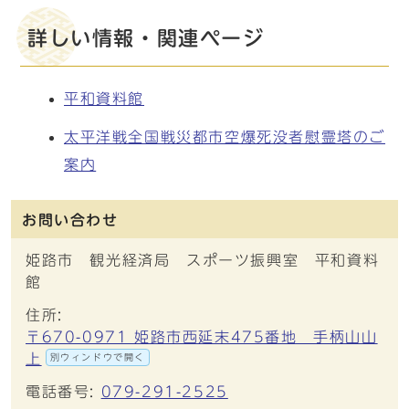
詳しい情報・関連ページ
平和資料館
太平洋戦全国戦災都市空爆死没者慰霊塔のご
案内
お問い合わせ
姫路市 観光経済局 スポーツ振興室 平和資料
館
住所:
〒670-0971 姫路市西延末475番地 手柄山山
上
別ウィンドウで開く
電話番号:
079-291-2525