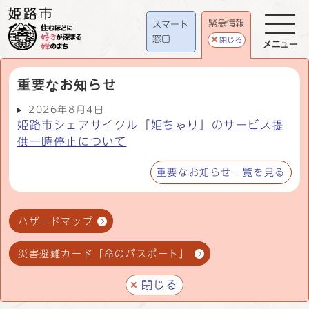
緊急情報
スマート
窓口
閉じる
メニュー
重要なお知らせ
2026年8月4日
姫路市シェアサイクル「姫ちゃり」のサービス提
供一時停止について
重要なお知らせ一覧を見る
ハザードマップ
災害避難カード「命のパスポート」
閉じる