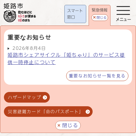
緊急情報
スマート
窓口
閉じる
メニュー
重要なお知らせ
2026年8月4日
姫路市シェアサイクル「姫ちゃり」のサービス提
供一時停止について
重要なお知らせ一覧を見る
ハザードマップ
災害避難カード「命のパスポート」
閉じる