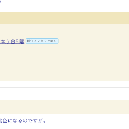
内
 本庁舎5階
別ウィンドウで開く
桃色になるのですが。