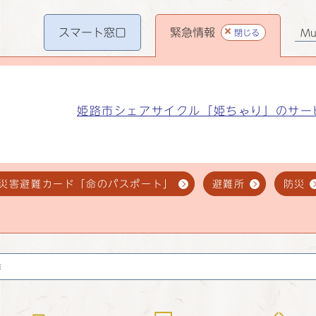
スマート
窓口
緊急情報
閉じる
Mul
姫路市シェアサイクル「姫ちゃり」のサー
災害避難カード「命のパスポート」
避難所
防災