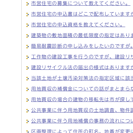
市営住宅の募集について教えてください。
市営住宅の申込書はどこで配布しています
市営住宅の申込資格を教えてください。
建築物の敷地面積の最低限度の指定はあり
簡易耐震診断の申し込みをしたいのですが
工作物の建設工事を行うのですが、建設リ
建設リサイクル法の届出の様式はあります
当該土地が土壌汚染対策法の指定区域に該
用地買収の補償金についての話がまとまら
用地買収の場合の建物の移転先は市が探し
公共事業に伴う用地買収の土地調査、物件
公共事業に伴う用地補償の事務の流れにつ
区画整理によって住所の町名、地番が変更