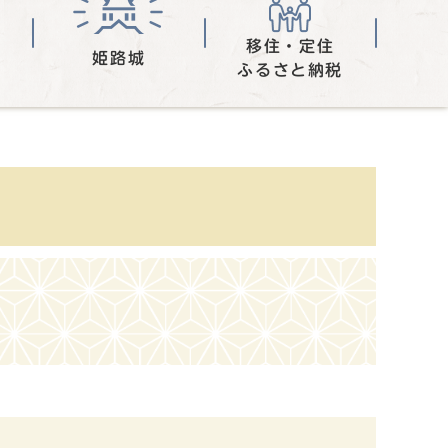
移住・定住
姫路城
ふるさと納税