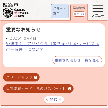
緊急情報
スマート
窓口
閉じる
メニュー
重要なお知らせ
2026年8月4日
姫路市シェアサイクル「姫ちゃり」のサービス提
供一時停止について
重要なお知らせ一覧を見る
ハザードマップ
災害避難カード「命のパスポート」
閉じる