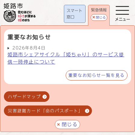
緊急情報
スマート
窓口
閉じる
メニュー
重要なお知らせ
2026年8月4日
姫路市シェアサイクル「姫ちゃり」のサービス提
供一時停止について
重要なお知らせ一覧を見る
ハザードマップ
災害避難カード「命のパスポート」
閉じる