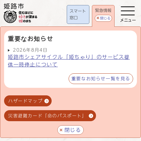
緊急情報
スマート
窓口
閉じる
メニュー
重要なお知らせ
2026年8月4日
姫路市シェアサイクル「姫ちゃり」のサービス提
供一時停止について
重要なお知らせ一覧を見る
ハザードマップ
災害避難カード「命のパスポート」
閉じる