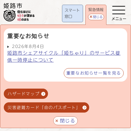
緊急情報
スマート
窓口
閉じる
メニュー
重要なお知らせ
2026年8月4日
姫路市シェアサイクル「姫ちゃり」のサービス提
供一時停止について
重要なお知らせ一覧を見る
ハザードマップ
災害避難カード「命のパスポート」
閉じる