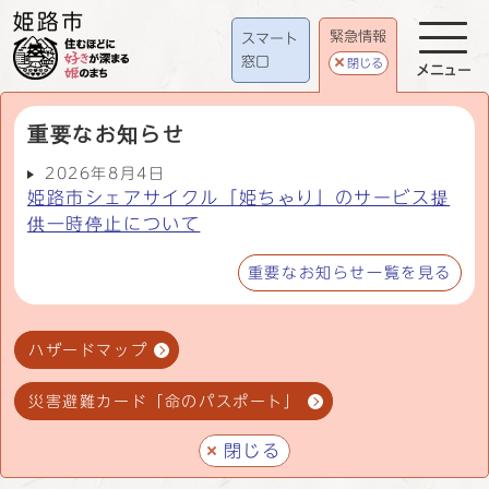
緊急情報
スマート
窓口
閉じる
メニュー
重要なお知らせ
2026年8月4日
姫路市シェアサイクル「姫ちゃり」のサービス提
供一時停止について
重要なお知らせ一覧を見る
ハザードマップ
災害避難カード「命のパスポート」
閉じる