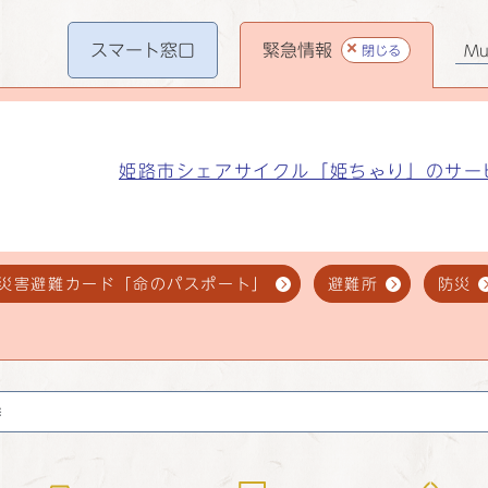
スマート
窓口
緊急情報
閉じる
Mul
姫路市シェアサイクル「姫ちゃり」のサー
災害避難カード「命のパスポート」
避難所
防災