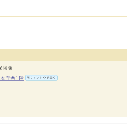
保険課
 本庁舎1階
別ウィンドウで開く