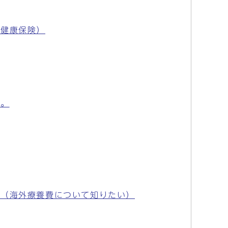
民健康保険）
か。
か（海外療養費について知りたい）