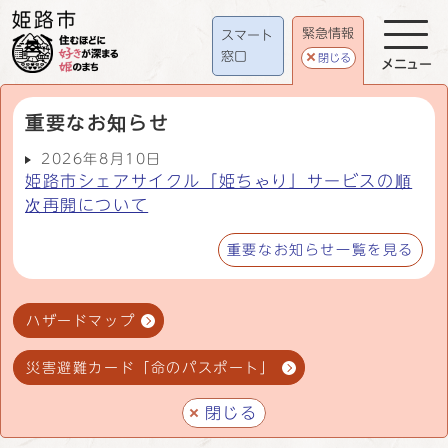
緊急情報
スマート
窓口
閉じる
メニュー
重要なお知らせ
2026年8月10日
姫路市シェアサイクル「姫ちゃり」サービスの順
次再開について
重要なお知らせ一覧を見る
ハザードマップ
災害避難カード「命のパスポート」
閉じる