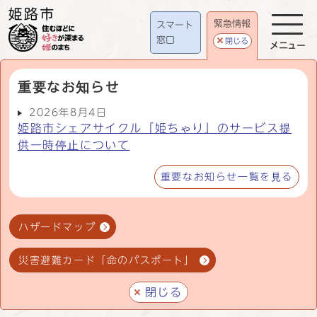
緊急情報
スマート
窓口
閉じる
メニュー
重要なお知らせ
2026年8月4日
姫路市シェアサイクル「姫ちゃり」のサービス提
供一時停止について
重要なお知らせ一覧を見る
ハザードマップ
災害避難カード「命のパスポート」
閉じる