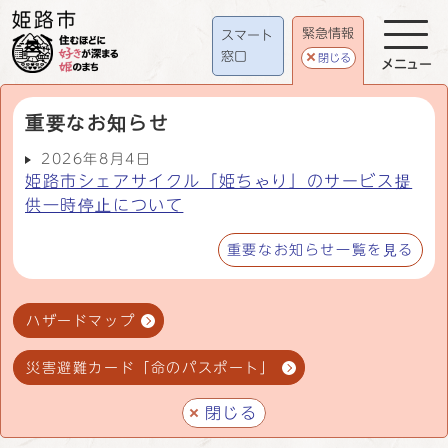
緊急情報
スマート
窓口
閉じる
メニュー
重要なお知らせ
2026年8月4日
姫路市シェアサイクル「姫ちゃり」のサービス提
供一時停止について
重要なお知らせ一覧を見る
ハザードマップ
災害避難カード「命のパスポート」
閉じる