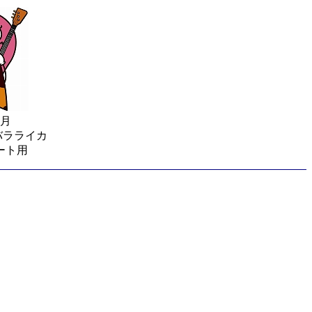
5月
バラライカ
ート用