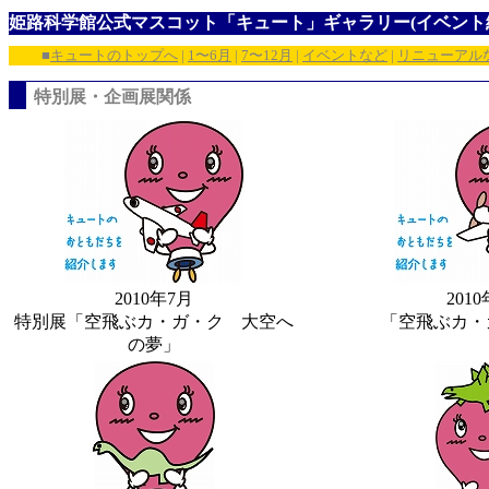
姫路科学館公式マスコット「キュート」ギャラリー(イベント
■
キュートのトップへ
|
1〜6月
|
7〜12月
|
イベントなど
|
リニューアル
特別展・企画展関係
2010年7月
201
特別展「空飛ぶカ・ガ・ク 大空へ
「空飛ぶカ・ガ
の夢」