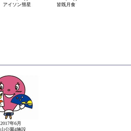
アイソン彗星
皆既月食
2017年6月
山公園4施設