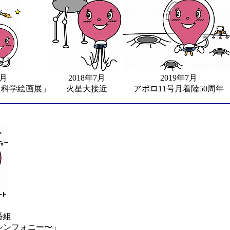
2月
2018年7月
2019年7月
く科学絵画展」
火星大接近
アポロ11号月着陸50周年
番組
シンフォニー〜」