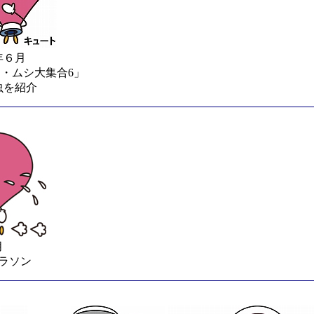
9年６月
・ムシ大集合6」
虫を紹介
月
ラソン