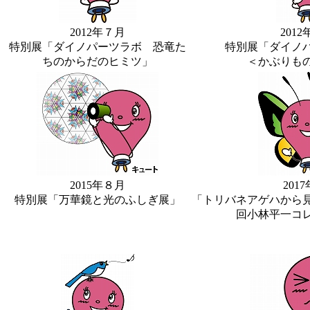
2012年７月
201
特別展「ダイノパーツラボ 恐竜た
特別展「ダイノパー
ちのからだのヒミツ」
＜かぶりも
2015年８月
201
特別展「万華鏡と光のふしぎ展」
「トリバネアゲハから
回小林平一コ