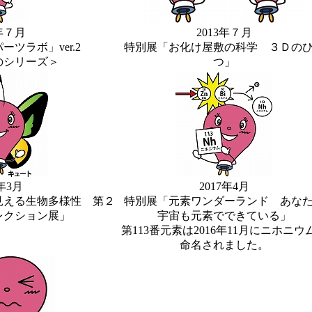
2年７月
2013年７月
ツラボ」ver.2
特別展「お化け屋敷の科学 ３Ｄの
のシリーズ＞
つ」
7年3月
2017年4月
見える生物多様性 第２
特別展「元素ワンダーランド あな
レクション展」
宇宙も元素でできている」
第113番元素は2016年11月にニホニウ
命名されました。