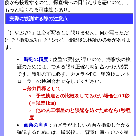
側から接近するので、探査機への日当たりも悪いので、、
もっと暗くなる可能性もあり。
実際に観測する際の注意点
「はやぶさ2」は必ず写るとは限りません。何か写っただ
けで「撮影成功」と思わず、撮影後は検証の必要がありま
す。
時刻の精度
：位置の変化が早いので、撮影後の検
証のためには、できる限り正確な時計合わせが必要
です。観測の前に必ず、カメラやPC、望遠鏡コント
ローラーの時刻合わせをしてください。
→努力目標として、
予想軌道との比較をしてみたい場合は0.1秒
(＝誤差1km)
他の人工衛星のと誤認を防ぐためなら1秒程
度
画角の向き
：カメラが正しい方向を撮影したかを
確認するためには、撮影後に、背景に写っている星