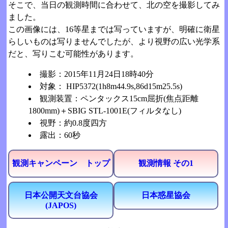
そこで、当日の観測時間に合わせて、北の空を撮影してみ
ました。
この画像には、16等星までは写っていますが、明確に衛星
らしいものは写りませんでしたが、より視野の広い光学系
だと、写りこむ可能性があります。
撮影：2015年11月24日18時40分
対象： HIP5372(1h8m44.9s,86d15m25.5s)
観測装置：ペンタックス15cm屈折(焦点距離
1800mm)＋SBIG STL-1001E(フィルタなし)
視野：約0.8度四方
露出：60秒
観測キャンペーン トップ
観測情報 その1
日本公開天文台協会
日本惑星協会
(JAPOS)