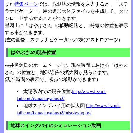
また
特集ページ
では、観測地の情報を入力すると、「ステ
ラナビゲーター」用の追加天体ファイルを生成して、ダウ
ンロードするすることができます。
星図上に「はやぶさ2」の移動経路と、1分毎の位置を表示
する事ができます。
(左の画像：ステラナビゲータ10／(株)アストロアーツ)
はやぶさ2の現在位置
柏井勇魚氏のホームページで、現在時間における「はやぶ
さ2」の位置と、地球近傍の拡大図が見られます。
(現在時間の表示で、視点の移動ができます)
太陽系内での現在位置:
http://www.lizard-
tail.com/isana/hayabusa2/
地球スイングバイ用の拡大図:
http://www.lizard-
tail.com/isana/hayabusa2/misc/swingby/
地球スイングバイのシミュレーション動画