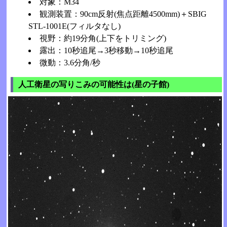
対象：M34
観測装置：90cm反射(焦点距離4500mm)＋SBIG
STL-1001E(フィルタなし)
視野：約19分角(上下をトリミング)
露出：10秒追尾→3秒移動→10秒追尾
微動：3.6分角/秒
人工衛星の写りこみの可能性は
(星の子館)