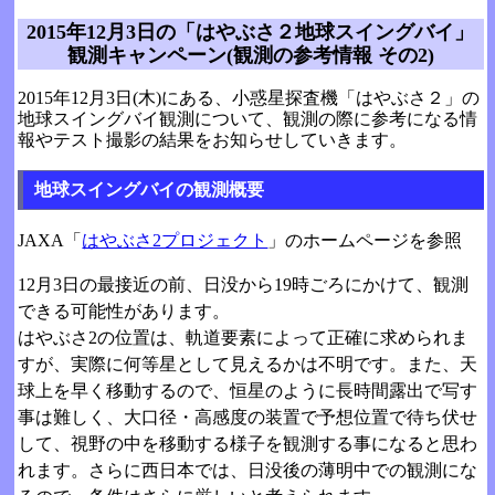
2015年12月3日の「はやぶさ２地球スイングバイ」
観測キャンペーン(観測の参考情報 その2)
2015年12月3日(木)にある、小惑星探査機「はやぶさ２」の
地球スイングバイ観測について、観測の際に参考になる情
報やテスト撮影の結果をお知らせしていきます。
地球スイングバイの観測概要
JAXA「
はやぶさ2プロジェクト
」のホームページを参照
12月3日の最接近の前、日没から19時ごろにかけて、観測
できる可能性があります。
はやぶさ2の位置は、軌道要素によって正確に求められま
すが、実際に何等星として見えるかは不明です。また、天
球上を早く移動するので、恒星のように長時間露出で写す
事は難しく、大口径・高感度の装置で予想位置で待ち伏せ
して、視野の中を移動する様子を観測する事になると思わ
れます。さらに西日本では、日没後の薄明中での観測にな