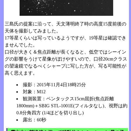
三島氏の提案に沿って、天文薄明終了時の高度15度前後の
天体を撮影してみました。
17等星くらいは写っているようですが、19等星は確認でき
ませんでした。
口径が大きく＆焦点距離が長くなると、低空ではシーイン
グの影響をうけて星像がぼけやすいので、口径20cmクラス
の望遠鏡でなるべくシャープに写した方が、写る可能性が
高く思えます。
撮影：2015年11月4日18時25分
対象：M12
観測装置：ペンタックス15cm屈折(焦点距離
1800mm)＋SBIG STL-1001E(フィルタなし)、視野は約
0.8分角四方 (1/4ほどを切り出し)
露出：60秒