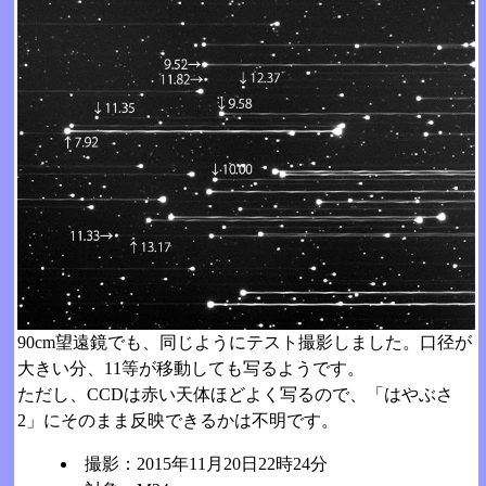
90cm望遠鏡でも、同じようにテスト撮影しました。口径が
大きい分、11等が移動しても写るようです。
ただし、CCDは赤い天体ほどよく写るので、「はやぶさ
2」にそのまま反映できるかは不明です。
撮影：2015年11月20日22時24分