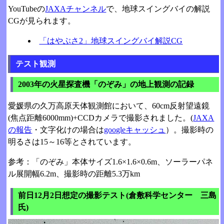
YouTubeの
JAXAチャンネル
で、地球スイングバイの解説
CGが見られます。
「はやぶさ2」地球スイングバイ解説CG
テスト観測
2003年の火星探査機「のぞみ」の地上観測の記録
愛媛県の久万高原天体観測館において、60cm反射望遠鏡
(焦点距離6000mm)+CCDカメラで撮影されました。(
JAXA
の報告
・文字化けの場合は
googleキャッシュ
）。撮影時の
明るさは15～16等とされています。
参考：「のぞみ」本体サイズ1.6×1.6×0.6m、ソーラーパネ
ル展開幅6.2m、撮影時の距離5.3万km
前日12月2日想定の撮影テスト(倉敷科学センター 三島
氏)