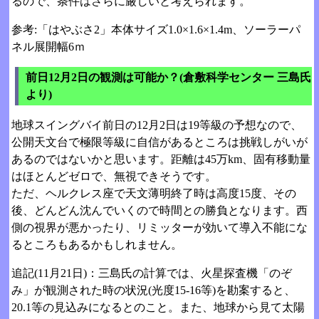
るので、条件はさらに厳しいと考えられます。
参考:「はやぶさ2」本体サイズ1.0×1.6×1.4m、ソーラーパ
ネル展開幅6ｍ
前日12月2日の観測は可能か？(倉敷科学センター 三島氏
より)
地球スイングバイ前日の12月2日は19等級の予想なので、
公開天文台で極限等級に自信があるところは挑戦しがいが
あるのではないかと思います。距離は45万km、固有移動量
はほとんどゼロで、無視できそうです。
ただ、ヘルクレス座で天文薄明終了時は高度15度、その
後、どんどん沈んでいくので時間との勝負となります。西
側の視界が悪かったり、リミッターが効いて導入不能にな
るところもあるかもしれません。
追記(11月21日)：三島氏の計算では、火星探査機「のぞ
み」が観測された時の状況(光度15-16等)を勘案すると、
20.1等の見込みになるとのこと。また、地球から見て太陽