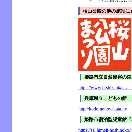
桜山公園の他の施設に
姫路市立自然観察の森
https://www.h-shizenkansatsu
兵庫県立こどもの館
http://kodomonoyakata.jp/
姫路市宿泊型児童館『
https://ssl.himeji-hoshinoko.j