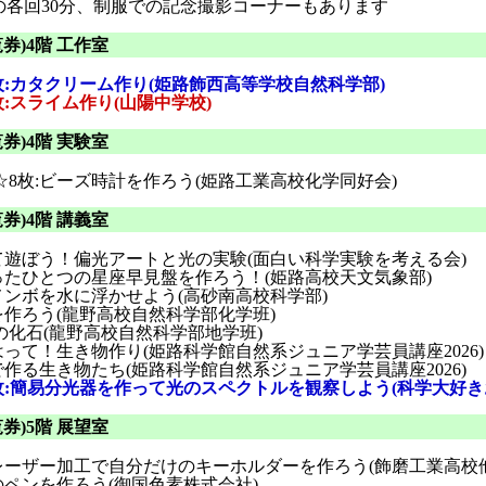
13:30の各回30分、制服での記念撮影コーナーもあります
券)4階 工作室
2枚:カタクリーム作り(姫路飾西高等学校自然科学部)
枚:スライム作り(山陽中学校)
券)4階 実験室
8枚:ビーズ時計を作ろう(姫路工業高校化学同好会)
券)4階 講義室
て遊ぼう！偏光アートと光の実験(面白い科学実験を考える会)
ったひとつの星座早見盤を作ろう！(姫路高校天文気象部)
メンボを水に浮かせよう(高砂南高校科学部)
を作ろう(龍野高校自然科学部化学班)
の化石(龍野高校自然科学部地学班)
はって！生き物作り(姫路科学館自然系ジュニア学芸員講座2026)
で作る生き物たち(姫路科学館自然系ジュニア学芸員講座2026)
2枚:簡易分光器を作って光のスペクトルを観察しよう(科学大好き
券)5階 展望室
レーザー加工で自分だけのキーホルダーを作ろう(飾磨工業高校
のペンを作ろう(御国色素株式会社)