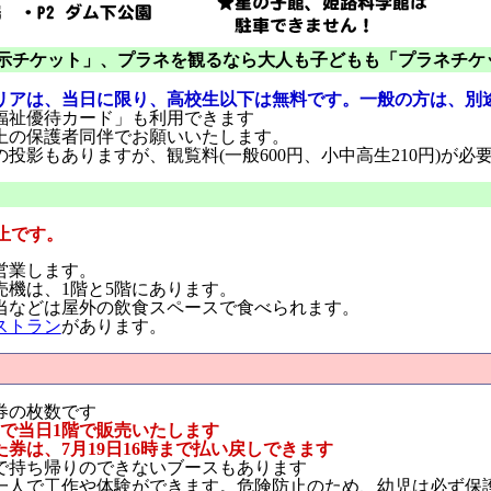
展示チケット」、プラネを観るなら大人も子どもも「プラネチケ
リアは、当日に限り、高校生以下は無料です。一般の方は、別途常
福祉優待カード」も利用できます
上の保護者同伴でお願いいたします。
投影もありますが、観覧料(一般600円、小中高生210円)が必
止です。
営業します。
売機は、1階と5階にあります。
当などは屋外の飲食スペースで食べられます。
ストラン
があります。
券の枚数です
】で当日1階で販売いたします
券は、7月19日16時まで払い戻しできます
で持ち帰りのできないブースもあります
一人で工作や体験ができます。危険防止のため、幼児は必ず保