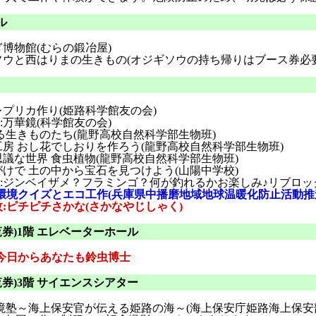
ル
ぎ博物館(むらの鍛冶屋)
ソウと西はりまの生きもの(オジギソウの持ち帰りはブース券必要
レプリカ作り(姫路科学館友の会)
:万華鏡(科学館友の会)
る生きものたち(龍野高校自然科学部生物班)
工房 おし花でしおりを作ろう(龍野高校自然科学部生物班)
思議な世界 食虫植物(龍野高校自然科学部生物班)
がけで 土の中から宝石を見つけよう(山陽中学校)
枚:ジンベイザメ？フラミンゴ？何が釣れるかお楽しみ♪リブロッ
枚:環境クイズとエコ工作(兵庫県中播磨地域地球温暖化防止活動
2枚:ピチピチさかな(さかなやじしゃく)
券)1階 エレベーターホール
枚:今日からあなたも鈴虫博士
券)3階 サイエンスシアター
境塾～海上保安官が伝える姫路の海～(海上保安庁姫路海上保安