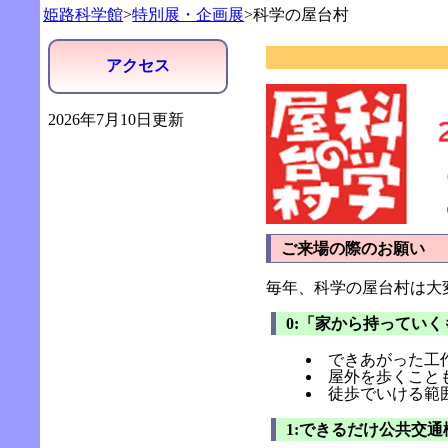
姫路科学館
>
特別展・企画展
>科学の屋台村
アクセス
2026年7月10日更新
ご来場の際のお願い
毎年、科学の屋台村は大
0:「家から持ってい
できあがった工
屋外を歩くこと
徒歩でいける範
1:できるだけ公共交