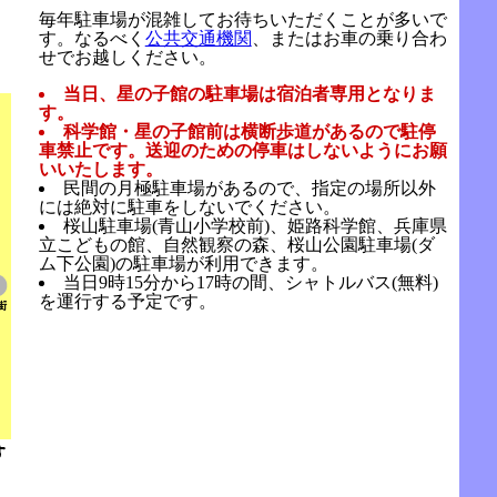
毎年駐車場が混雑してお待ちいただくことが多いで
す。なるべく
公共交通機関
、またはお車の乗り合わ
せでお越しください。
当日、星の子館の駐車場は宿泊者専用となりま
す。
科学館・星の子館前は横断歩道があるので駐停
車禁止です。送迎のための停車はしないようにお願
いいたします。
民間の月極駐車場があるので、指定の場所以外
には絶対に駐車をしないでください。
桜山駐車場(青山小学校前)、姫路科学館、兵庫県
立こどもの館、自然観察の森、桜山公園駐車場(ダ
ム下公園)の駐車場が利用できます。
当日9時15分から17時の間、シャトルバス(無料)
を運行する予定です。