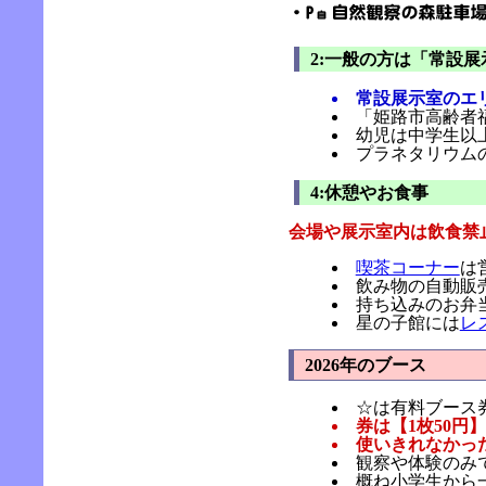
2:一般の方は「常設
常設展示室のエ
「姫路市高齢者
幼児は中学生以
プラネタリウムの
4:休憩やお食事
会場や展示室内は飲食禁
喫茶コーナー
は
飲み物の自動販
持ち込みのお弁
星の子館には
レ
2026年のブース
☆は有料ブース
券は【1枚50円
使いきれなかった
観察や体験のみ
概ね小学生から