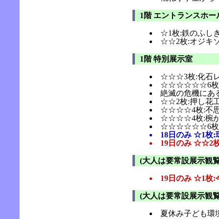
1階 エントランスホー
☆1枚:鉄のふし
☆☆2枚:オジキ
1階 特別展示室
☆☆☆3枚:化石
☆☆☆☆☆☆6枚
絶滅の危機にあ
☆☆2枚:押し花
☆☆☆☆4枚:不
☆☆☆☆4枚:椀
☆☆☆☆☆☆6
18日のみ ☆1
19日のみ ☆☆
(大人は要常設展示観覧
19日のみ ☆1
(大人は要常設展示観覧
夏休み子ども環