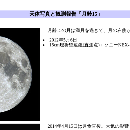
天体写真と観測報告「月齢15」
月齢15の月は満月を過ぎて、月の右側
2012年5月6日
15cm屈折望遠鏡(直焦点)＋ソニーNEX-
2014年4月15日は月食直後。大気の影