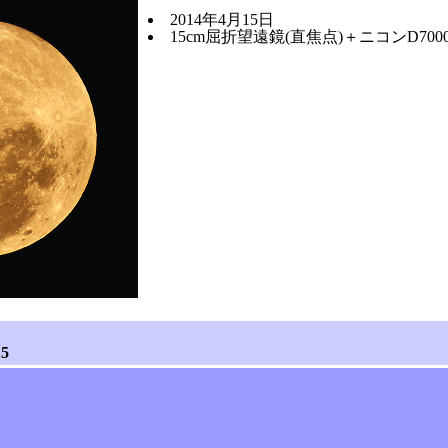
2014年4月15日
15cm屈折望遠鏡(直焦点)＋ニコンD700
5