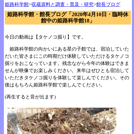
姫路科学館
>
収蔵資料と調査・普及・研究
>
館長ブログ
姫路科学館・館長ブログ「2020年4月10日・臨時休
館中の姫路科学館18」
今日の動画は【タケノコ掘り】です。
姫路科学館の向かいにある星の子館では、宿泊していた
だいた皆さまにこの時期だけ体験していただけるタケノコ
掘りをおこなっています。残念ながら今年の体験はできま
せんが映像でお楽しみください。来年はぜひとも宿泊して
いただきタケノコ掘りを体験して楽しんでください。その
後はもちろん姫路科学館で楽しんでください。
(再生すると音が出ます)