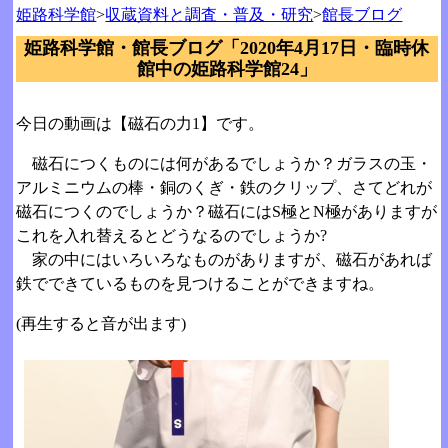
姫路科学館
>
収蔵資料と調査・普及・研究
>
館長ブログ
姫路科学館・館長ブログ「2020年4月17日・臨時休
館中の姫路科学館24」
今日の動画は【磁石の力1】です。
磁石につくものには何があるでしょうか？ガラスの玉・
アルミニウムの棒・銅のくぎ・鉄のクリップ、さてどれが
磁石につくのでしょうか？磁石にはS極とN極がありますが
これを入れ替えるとどうなるのでしょうか?
家の中にはいろいろなものがありますが、磁石があれば
鉄でできているものを見つけることができますね。
(再生すると音が出ます)