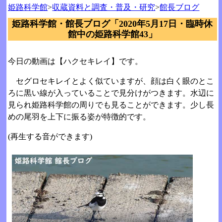
姫路科学館
>
収蔵資料と調査・普及・研究
>
館長ブログ
姫路科学館・館長ブログ「2020年5月17日・臨時休
館中の姫路科学館43」
今日の動画は【ハクセキレイ】です。
セグロセキレイとよく似ていますが、顔は白く眼のとこ
ろに黒い線が入っていることで見分けがつきます。水辺に
見られ姫路科学館の周りでも見ることができます。少し長
めの尾羽を上下に振る姿が特徴的です。
(再生する音ができます)