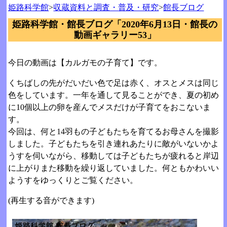
姫路科学館
>
収蔵資料と調査・普及・研究
>
館長ブログ
姫路科学館・館長ブログ「2020年6月13日・館長の
動画ギャラリー53」
今日の動画は【カルガモの子育て】です。
くちばしの先がだいだい色で足は赤く、オスとメスは同じ
色をしています。一年を通して見ることができ、夏の初め
に10個以上の卵を産んでメスだけが子育てをおこないま
す。
今回は、何と14羽もの子どもたちを育てるお母さんを撮影
しました。子どもたちを引き連れあたりに敵がいないかよ
うすを伺いながら、移動しては子どもたちが疲れると岸辺
に上がりまた移動を繰り返していました。何ともかわいい
ようすをゆっくりとご覧ください。
(再生する音ができます)