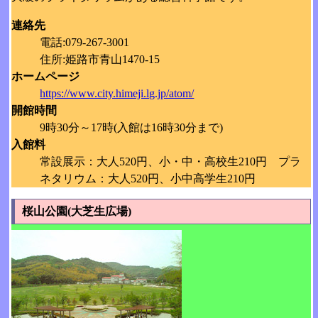
連絡先
電話:079-267-3001
住所:姫路市青山1470-15
ホームページ
https://www.city.himeji.lg.jp/atom/
開館時間
9時30分～17時(入館は16時30分まで)
入館料
常設展示：大人520円、小・中・高校生210円 プラ
ネタリウム：大人520円、小中高学生210円
桜山公園(大芝生広場)