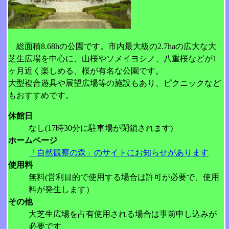
総面積8.68hの公園です。市内最大級の2.7haの広大な大
芝生広場を中心に、山桜やソメイヨシノ、八重桜などが1
ヶ月近く楽しめる、桜が有名な公園です。
大型複合遊具や展望広場等の施設もあり、ピクニックなど
もおすすめです。
休館日
なし(17時30分に駐車場が閉鎖されます)
ホームページ
「自然観察の森」のサイトにお知らせがあります
使用料
無料(営利目的で使用する場合は許可が必要で、使用
料が発生します）
その他
大芝生広場を占有使用される場合は事前申し込みが
必要です