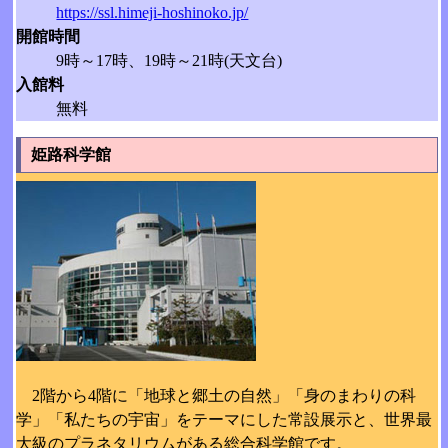
https://ssl.himeji-hoshinoko.jp/
開館時間
9時～17時、19時～21時(天文台)
入館料
無料
姫路科学館
2階から4階に「地球と郷土の自然」「身のまわりの科
学」「私たちの宇宙」をテーマにした常設展示と、世界最
大級のプラネタリウムがある総合科学館です。