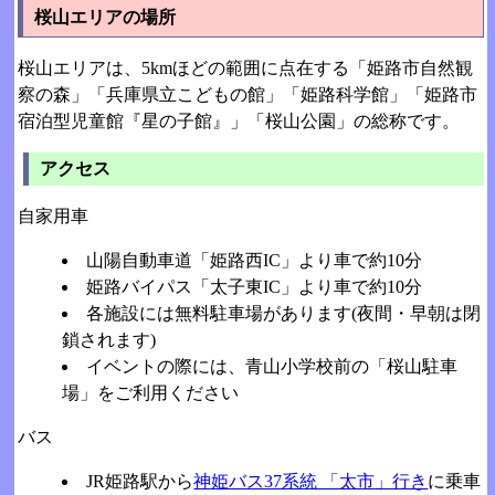
桜山エリアの場所
桜山エリアは、5kmほどの範囲に点在する「姫路市自然観
察の森」「兵庫県立こどもの館」「姫路科学館」「姫路市
宿泊型児童館『星の子館』」「桜山公園」の総称です。
アクセス
自家用車
山陽自動車道「姫路西IC」より車で約10分
姫路バイパス「太子東IC」より車で約10分
各施設には無料駐車場があります(夜間・早朝は閉
鎖されます)
イベントの際には、青山小学校前の「桜山駐車
場」をご利用ください
バス
JR姫路駅から
神姫バス37系統 「太市」行き
に乗車