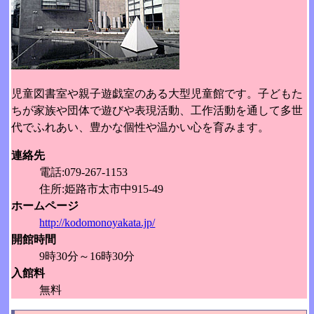
児童図書室や親子遊戯室のある大型児童館です。子どもた
ちが家族や団体で遊びや表現活動、工作活動を通して多世
代でふれあい、豊かな個性や温かい心を育みます。
連絡先
電話:079-267-1153
住所:姫路市太市中915-49
ホームページ
http://kodomonoyakata.jp/
開館時間
9時30分～16時30分
入館料
無料