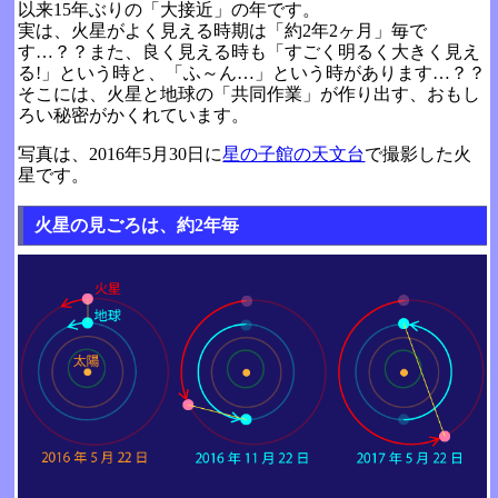
以来15年ぶりの「大接近」の年です。
実は、火星がよく見える時期は「約2年2ヶ月」毎で
す…？？また、良く見える時も「すごく明るく大きく見え
る!」という時と、「ふ～ん…」という時があります…？？
そこには、火星と地球の「共同作業」が作り出す、おもし
ろい秘密がかくれています。
写真は、2016年5月30日に
星の子館の天文台
で撮影した火
星です。
火星の見ごろは、約2年毎