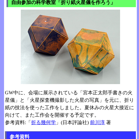
自由参加の科学教室「折り紙火星儀を作ろう」
GW中に、会場に展示されている「宮本正太郎手書きの火
星儀」と「火星探査機撮影した火星の写真」を元に、折り
紙の技法を使った工作をしました。夏休みの火星大接近に
向けて、また工作会を開催する予定です。
参考資料:「
折る幾何学
」(日本評論社)
前川淳
著
参考資料