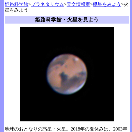
姫路科学館
>
プラネタリウム
>
天文情報室
>
惑星をみよう
>火
星をみよう
姫路科学館・火星を見よう
地球のおとなりの惑星・火星。2018年の夏休みは、2003年