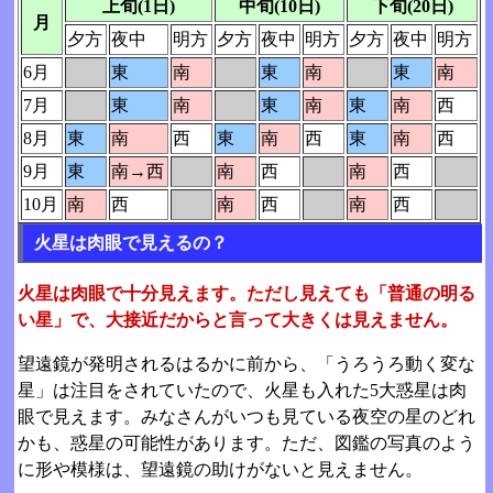
上旬(1日)
中旬(10日)
下旬(20日)
月
夕方
夜中
明方
夕方
夜中
明方
夕方
夜中
明方
6月
東
南
東
南
東
南
7月
東
南
東
南
東
南
西
8月
東
南
西
東
南
西
東
南
西
9月
東
南→西
南
西
南
西
10月
南
西
南
西
南
西
火星は肉眼で見えるの？
火星は肉眼で十分見えます。ただし見えても「普通の明る
い星」で、大接近だからと言って大きくは見えません。
望遠鏡が発明されるはるかに前から、「うろうろ動く変な
星」は注目をされていたので、火星も入れた5大惑星は肉
眼で見えます。みなさんがいつも見ている夜空の星のどれ
かも、惑星の可能性があります。ただ、図鑑の写真のよう
に形や模様は、望遠鏡の助けがないと見えません。