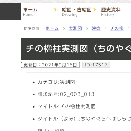
ホーム
絵図・古絵図
歴史資料
Home
Drowing
History
ホーム
実測図
建築
チの櫓
現在位置
チの櫓柱実測図（ちのや
更新日：
2021年9月16日
ID:17517
カテゴリ:実測図
請求記号:02_003_013
タイトル:チの櫓柱実測図
タイトル（よみ）:ちのやぐらへはしら