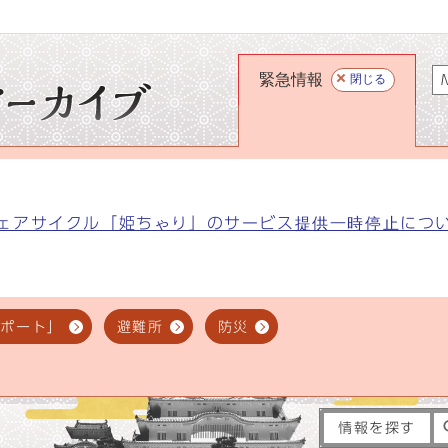
緊急情報
閉じる
M
ェアサイクル「姫ちゃり」のサービス提供一時停止につ
スポート」
避難所
防災
情報を探す