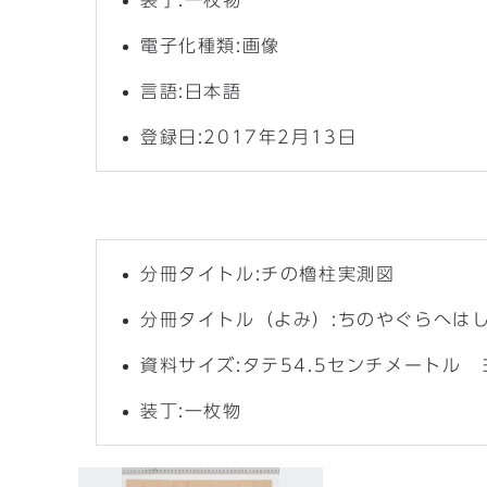
装丁:一枚物
電子化種類:画像
言語:日本語
登録日:2017年2月13日
分冊タイトル:チの櫓柱実測図
分冊タイトル（よみ）:ちのやぐらへは
資料サイズ:タテ54.5センチメートル 
装丁:一枚物