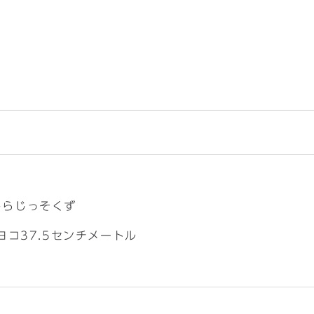
しらじっそくず
ヨコ37.5センチメートル