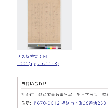
チの櫓柱実測図
_001(jpg、611KB)
お問い合わせ
姫路市 教育委員会事務局 生涯学習部 城
住所:
〒670-0012 姫路市本町68番地2