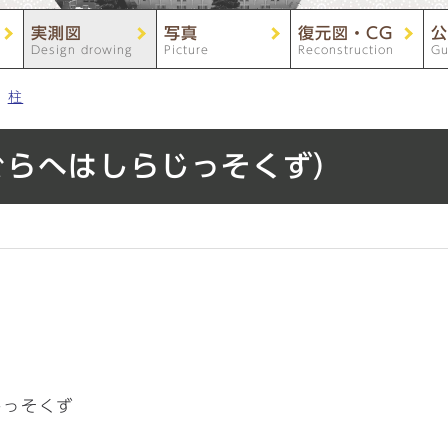
実測図
写真
復元図・CG
公
Design drowing
Picture
Reconstruction
Gu
柱
ぐらへはしらじっそくず）
じっそくず