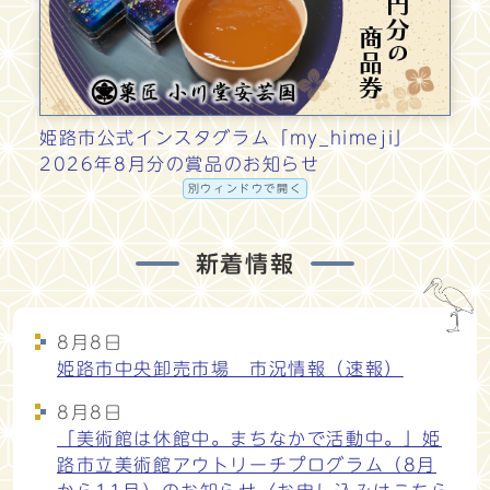
姫路市公式インスタグラム「my_himeji」
2026年8月分の賞品のお知らせ
別ウィンドウで開く
新着情報
8月8日
姫路市中央卸売市場 市況情報（速報）
8月8日
「美術館は休館中。まちなかで活動中。」姫
路市立美術館アウトリーチプログラム（8月