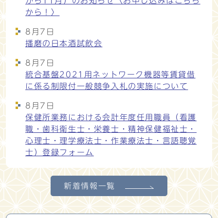
から11月）のお知らせ〈お申し込みはこちら
から！〉
8月7日
播磨の日本酒試飲会
8月7日
統合基盤2021用ネットワーク機器等賃貸借
に係る制限付一般競争入札の実施について
8月7日
保健所業務における会計年度任用職員（看護
職・歯科衛生士・栄養士・精神保健福祉士・
心理士・理学療法士・作業療法士・言語聴覚
士）登録フォーム
新着情報一覧