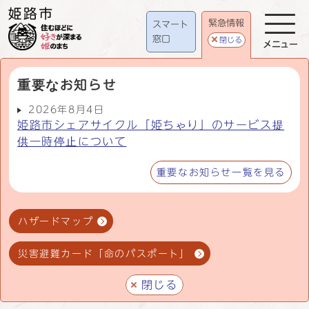
緊急情報
スマート
窓口
閉じる
メニュー
重要なお知らせ
2026年8月4日
姫路市シェアサイクル「姫ちゃり」のサービス提
供一時停止について
重要なお知らせ一覧を見る
ハザードマップ
災害避難カード「命のパスポート」
閉じる