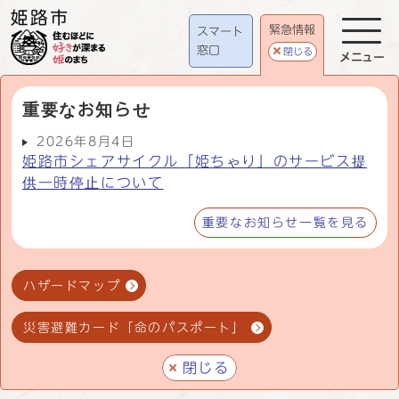
緊急情報
スマート
窓口
閉じる
メニュー
重要なお知らせ
2026年8月4日
姫路市シェアサイクル「姫ちゃり」のサービス提
供一時停止について
重要なお知らせ一覧を見る
ハザードマップ
災害避難カード「命のパスポート」
閉じる