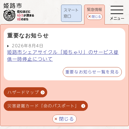
緊急情報
スマート
窓口
閉じる
メニュー
重要なお知らせ
2026年8月4日
姫路市シェアサイクル「姫ちゃり」のサービス提
供一時停止について
重要なお知らせ一覧を見る
ハザードマップ
災害避難カード「命のパスポート」
閉じる