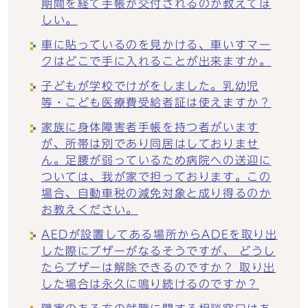
期間を経て手帳が交付されるのか教えてほ
しい。
車に貼っているのを見かける、車いすマー
クはどこで手に入れることが出来ますか。
子どもが学校でけがをしました。乳幼児
等・こども医療費受給者証は使えますか？
家族に身体障害者手帳を持つ者がいます
が、所帯は別であり同居はしておりませ
ん。足腰が弱っているため病院への送迎に
ついては、我が家で担っております。この
場合、自動車税の減免対象と成り得るのか
お教えください。
AEDが設置してある場所からADEを取り出
した際にブザーがなるそうですが、 どうし
たらブザーは解除できるのですか？ 取り出
した場合は永久に鳴り続けるのですか？