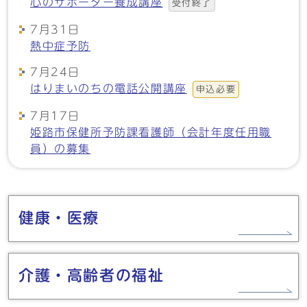
心のサポーター養成講座
受付終了
7月31日
熱中症予防
7月24日
はりまいのちの電話公開講座
申込必要
7月17日
姫路市保健所予防課看護師（会計年度任用職
員）の募集
メインメニュー
健康・医療
介護・高齢者の福祉