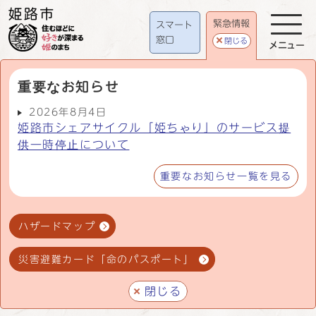
緊急情報
スマート
窓口
閉じる
メニュー
重要なお知らせ
2026年8月4日
姫路市シェアサイクル「姫ちゃり」のサービス提
供一時停止について
重要なお知らせ一覧を見る
ハザードマップ
災害避難カード「命のパスポート」
閉じる