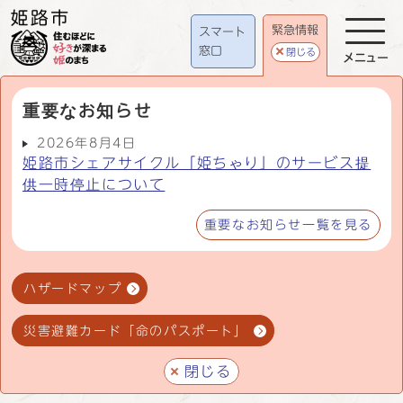
緊急情報
スマート
窓口
閉じる
メニュー
重要なお知らせ
2026年8月4日
姫路市シェアサイクル「姫ちゃり」のサービス提
供一時停止について
重要なお知らせ一覧を見る
ハザードマップ
災害避難カード「命のパスポート」
閉じる