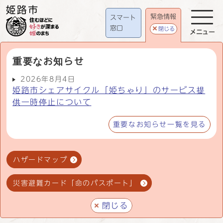
緊急情報
スマート
窓口
閉じる
メニュー
重要なお知らせ
2026年8月4日
姫路市シェアサイクル「姫ちゃり」のサービス提
供一時停止について
重要なお知らせ一覧を見る
ハザードマップ
災害避難カード「命のパスポート」
閉じる