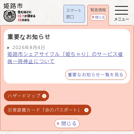
緊急情報
スマート
窓口
閉じる
メニュー
重要なお知らせ
2026年8月4日
姫路市シェアサイクル「姫ちゃり」のサービス提
供一時停止について
重要なお知らせ一覧を見る
ハザードマップ
災害避難カード「命のパスポート」
閉じる