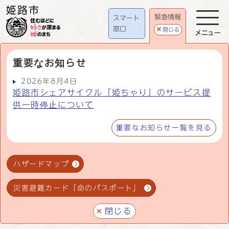
緊急情報
スマート
窓口
閉じる
メニュー
重要なお知らせ
2026年8月4日
姫路市シェアサイクル「姫ちゃり」のサービス提
供一時停止について
重要なお知らせ一覧を見る
ハザードマップ
災害避難カード「命のパスポート」
閉じる