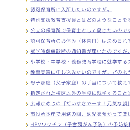
認可保育所に入所したいのですが。
特別支援教育支援員とはどのようなことを
公立の保育所で保育士として働きたいので
認可保育所のお休み（休園日）は決められ
就学時健康診断の通知書が届いたのですが
小学校・中学校・義務教育学校に就学する
教育実習に申し込みたいのですが、どのよ
母子家庭（父子家庭）の手当について教え
指定された校区以外の学校に就学すること
広報ひめじの「だいすきでーす！元気な顔
市役所本庁で用務の間、幼児を預かってほ
HPVワクチン（子宮頸がん予防）の予防接