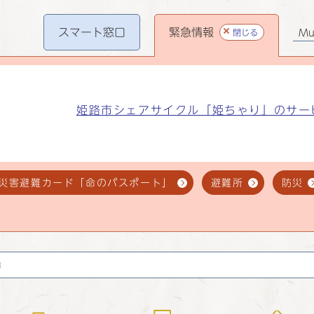
スマート
窓口
緊急情報
閉じる
Mul
姫路市シェアサイクル「姫ちゃり」のサー
災害避難カード「命のパスポート」
避難所
防災