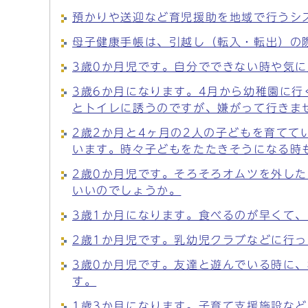
預かりや送迎など育児援助を地域で行うシ
母子健康手帳は、引越し（転入・転出）の
3歳0か月児です。自分でできない時や気
3歳6か月になります。4月から幼稚園に
とトイレに誘うのですが、嫌がって行きま
2歳2か月と4ヶ月の2人の子どもを育て
います。時々子どもをたたきそうになる時
2歳0か月児です。そろそろオムツを外し
いいのでしょうか。
3歳1か月になります。食べるのが早くて
2歳1か月児です。乳幼児クラブなどに行
3歳0か月児です。友達と遊んでいる時に
す。
1歳3か月になります。子育て支援施設な