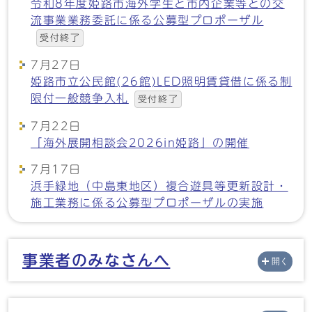
令和8年度姫路市海外学生と市内企業等との交
流事業業務委託に係る公募型プロポーザル
受付終了
7月27日
姫路市立公民館(26館)LED照明賃貸借に係る制
限付一般競争入札
受付終了
7月22日
「海外展開相談会2026in姫路」の開催
7月17日
浜手緑地（中島東地区）複合遊具等更新設計・
施工業務に係る公募型プロポーザルの実施
メインメニュー
事業者のみなさんへ
開く