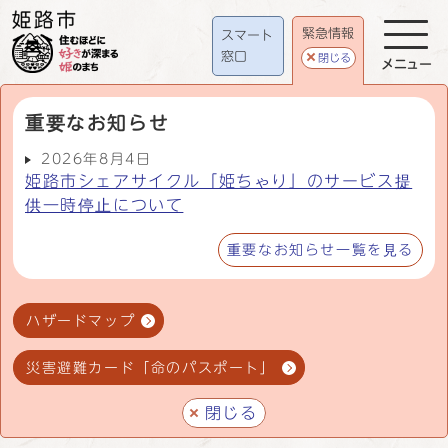
緊急情報
スマート
窓口
閉じる
メニュー
重要なお知らせ
2026年8月4日
姫路市シェアサイクル「姫ちゃり」のサービス提
供一時停止について
重要なお知らせ一覧を見る
ハザードマップ
災害避難カード「命のパスポート」
閉じる