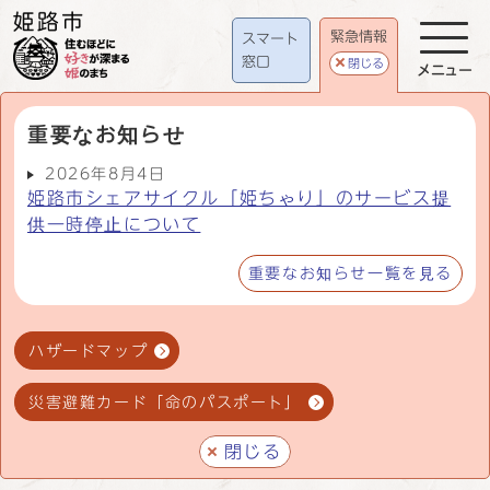
緊急情報
スマート
窓口
閉じる
メニュー
重要なお知らせ
2026年8月4日
姫路市シェアサイクル「姫ちゃり」のサービス提
供一時停止について
重要なお知らせ一覧を見る
ハザードマップ
災害避難カード「命のパスポート」
閉じる